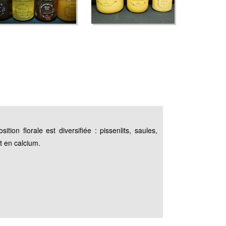
ion florale est diversifiée : pissenlits, saules,
t en calcium.