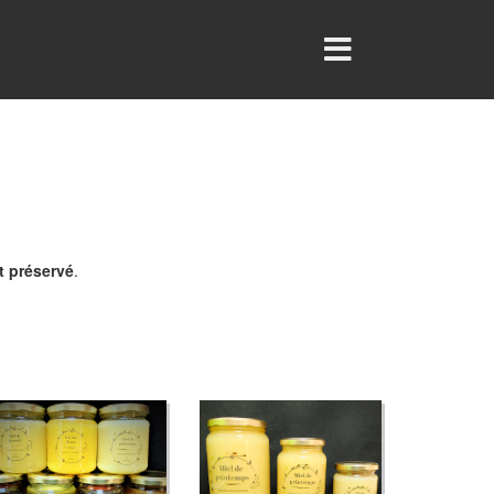
 préservé
.