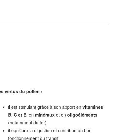
s vertus du pollen :
il est stimulant grâce à son apport en
vitamines
B, C et E
, en
minéraux
et en
oligoéléments
(notamment du fer)
il équilibre la digestion et contribue au bon
fonctionnement du transit,