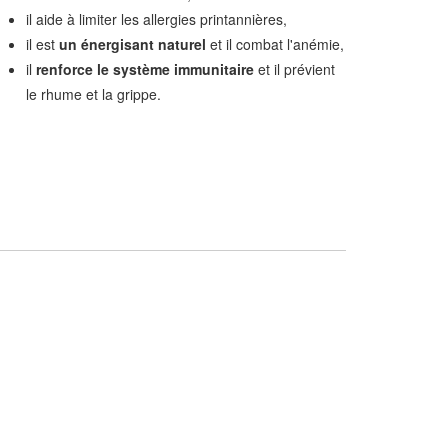
il aide à limiter les allergies printannières,
il est
un énergisant naturel
et il combat l'anémie,
il
renforce le système immunitaire
et il prévient
le rhume et la grippe.