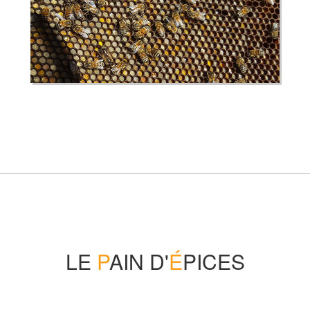
LE
P
AIN D'
É
PICES