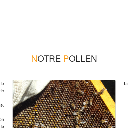
N
OTRE
P
OLLEN
 de
Le
 de
te
.
son
le